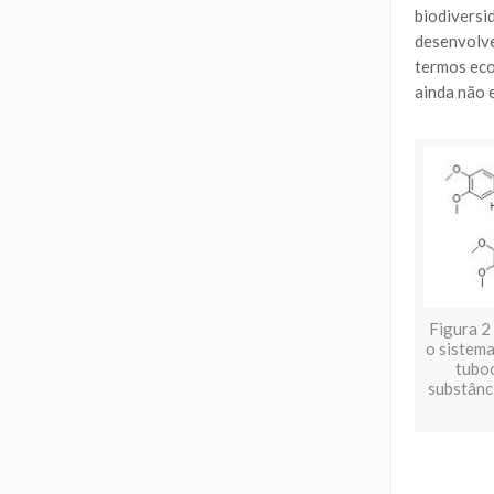
biodiversi
desenvolve
termos eco
ainda não 
Figura 2
o sistema
tuboc
substânci