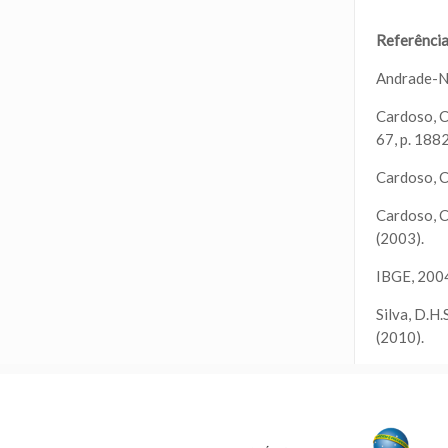
Referênci
Andrade-Net
Cardoso, C.
67, p. 188
Cardoso, C.
Cardoso, C.
(2003).
IBGE, 2004
Silva, D.H.
(2010).