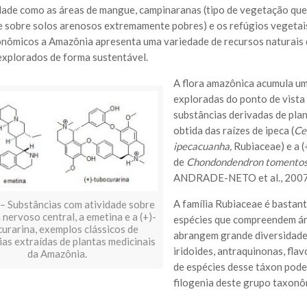
dade como as áreas de mangue, campinaranas (tipo de vegetação que
 sobre solos arenosos extremamente pobres) e os refúgios vegetais
nômicos a Amazônia apresenta uma variedade de recursos naturais q
explorados de forma sustentável.
A flora amazônica acumula um
exploradas do ponto de vista
substâncias derivadas de plan
obtida das raízes de ipeca (
Ce
ipecacuanha,
Rubiaceae) e a (
de
Chondondendron tomento
ANDRADE-NETO et al., 2007
A família Rubiaceae é bastan
 – Substâncias com atividade sobre
 nervoso central, a emetina e a (+)-
espécies que compreendem árv
urarina, exemplos clássicos de
abrangem grande diversidade 
as extraídas de plantas medicinais
iridoides, antraquinonas, fla
da Amazônia.
de espécies desse táxon pode
filogenia deste grupo taxon