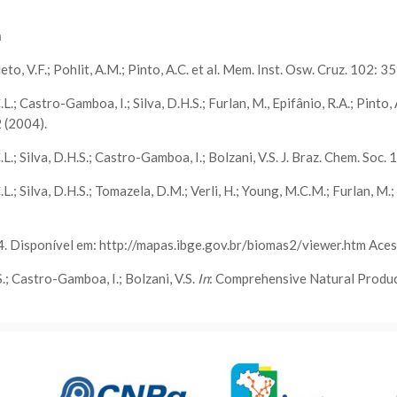
a
o, V.F.; Pohlit, A.M.; Pinto, A.C. et al. Mem. Inst. Osw. Cruz. 102: 
L.; Castro-Gamboa, I.; Silva, D.H.S.; Furlan, M., Epifânio, R.A.; Pinto, A
2 (2004).
L.; Silva, D.H.S.; Castro-Gamboa, I.; Bolzani, V.S. J. Braz. Chem. Soc. 
L.; Silva, D.H.S.; Tomazela, D.M.; Verli, H.; Young, M.C.M.; Furlan, M.; 
. Disponível em: http://mapas.ibge.gov.br/biomas2/viewer.htm Ace
S.; Castro-Gamboa, I.; Bolzani, V.S.
In
: Comprehensive Natural Product