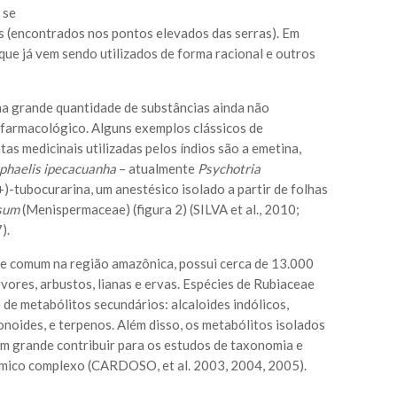
 se
 (encontrados nos pontos elevados das serras). Em
ue já vem sendo utilizados de forma racional e outros
a grande quantidade de substâncias ainda não
 farmacológico. Alguns exemplos clássicos de
tas medicinais utilizadas pelos índios são a emetina,
phaelis ipecacuanha
– atualmente
Psychotria
+)-tubocurarina, um anestésico isolado a partir de folhas
sum
(Menispermaceae) (figura 2) (SILVA et al., 2010;
).
te comum na região amazônica, possui cerca de 13.000
ores, arbustos, lianas e ervas. Espécies de Rubiaceae
de metabólitos secundários: alcaloides indólicos,
vonoides, e terpenos. Além disso, os metabólitos isolados
m grande contribuir para os estudos de taxonomia e
ômico complexo (CARDOSO, et al. 2003, 2004, 2005).