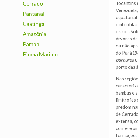
Cerrado
Tocantins 
Venezuela,
Pantanal
equatorial
Caatinga
ombrófila 
os rios So
Amazônia
árvores de
Pampa
ou não apr
do Pará (
B
Bioma Marinho
purpurea
),
porte das á
Nas regiõe
caracteriz
bambus e s
limítrofes
predominan
de Cerrado
extensa, c
confere um
formações