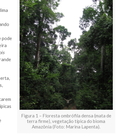
lima
hando
e pode
eira
pis
grande
erta,
s,
ntarem
ípicas
Figura 1 – Floresta ombrófila densa (mata de
e
terra firme), vegetação típica do bioma
Amazônia (Foto: Marina Lapenta).