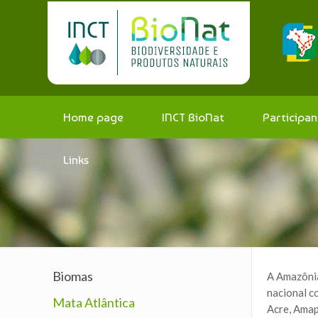
Home page
INCT BioNat
Participan
Links
Biomas
A Amazônia
nacional c
Mata Atlântica
Acre, Amap