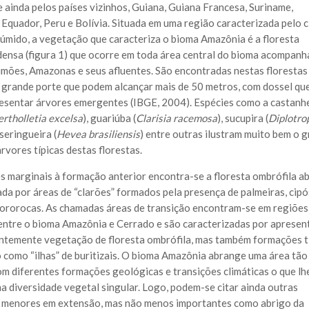
e ainda pelos países vizinhos, Guiana, Guiana Francesa, Suriname,
 Equador, Peru e Bolívia. Situada em uma região caracterizada pelo c
 úmido, a vegetação que caracteriza o bioma Amazônia é a floresta
densa (figura 1) que ocorre em toda área central do bioma acompan
limões, Amazonas e seus afluentes. São encontradas nestas florestas
 grande porte que podem alcançar mais de 50 metros, com dossel qu
esentar árvores emergentes (IBGE, 2004). Espécies como a castanh
ertholletia excelsa
), guariúba (
Clarisia racemosa
), sucupira (
Diplotro
 seringueira (
Hevea brasiliensis
) entre outras ilustram muito bem o 
rvores típicas destas florestas.
s marginais à formação anterior encontra-se a floresta ombrófila ab
ada por áreas de “clarões” formados pela presença de palmeiras, cipó
ororocas. As chamadas áreas de transição encontram-se em regiões
 entre o bioma Amazônia e Cerrado e são caracterizadas por aprese
temente vegetação de floresta ombrófila, mas também formações t
 como “ilhas” de buritizais. O bioma Amazônia abrange uma área tão
om diferentes formações geológicas e transições climáticas o que lh
a diversidade vegetal singular. Logo, podem-se citar ainda outras
 menores em extensão, mas não menos importantes como abrigo da