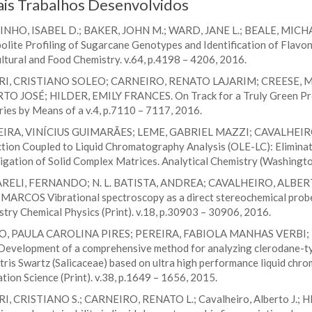
ais Trabalhos Desenvolvidos
NHO, ISABEL D.; BAKER, JOHN M.; WARD, JANE L.; BEALE, MICHAEL
lite Profiling of Sugarcane Genotypes and Identification of Flavon
ltural and Food Chemistry. v.64, p.4198 – 4206, 2016.
I, CRISTIANO SOLEO; CARNEIRO, RENATO LAJARIM; CREESE, M
TO JOSÉ; HILDER, EMILY FRANCES. On Track for a Truly Green Prop
ies by Means of a v.4, p.7110 – 7117, 2016.
IRA, VINÍCIUS GUIMARÃES; LEME, GABRIEL MAZZI; CAVALHEIR
tion Coupled to Liquid Chromatography Analysis (OLE-LC): Eliminat
igation of Solid Complex Matrices. Analytical Chemistry (Washingto
RELI, FERNANDO; N. L. BATISTA, ANDREA; CAVALHEIRO, ALBE
MARCOS Vibrational spectroscopy as a direct stereochemical probe
try Chemical Physics (Print). v.18, p.30903 – 30906, 2016.
, PAULA CAROLINA PIRES; PEREIRA, FABIOLA MANHAS VERBI;
Development of a comprehensive method for analyzing clerodane-ty
tris Swartz (Salicaceae) based on ultra high performance liquid ch
tion Science (Print). v.38, p.1649 – 1656, 2015.
I, CRISTIANO S.; CARNEIRO, RENATO L.; Cavalheiro, Alberto J.; HI