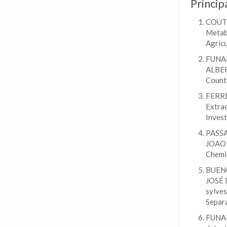
Princip
COUTI
Metabo
Agricu
FUNAR
ALBER
Countr
FERRE
Extrac
Invest
PASSA
JOAO 
Chemis
BUENO
JOSÉ 
sylves
Separa
FUNAR