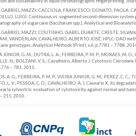
ion and sustainability in liquid chromatographic fingerprinting. Jou
 GABRIEL MAZZI; CACCIOLA, FRANCESCO; DONATO, PAOLA; CA
LLO, LUIGI. Continuous vs. segmented second-dimension system gr
tography of sugarcane (Saccharum spp.). Analytical and Bioanalytic
 GABRIEL MAZZI; COUTINHO, ISABEL DUARTE; CRESTE, SILVA
NI, VANDERLAN; CAVALHEIRO, ALBERTO JOSÉ. HPLC-DAD method to
ane genotypes. Analytical Methods (Print). v.6, p.7781 – 7788, 201
 JÚNIOR, G. M.; DUTRA, L. A.; FERREIRA, P. M. P.; MORAES, M. O.;
E, N.; BOLZANI, V. S.; Cavalheiro, Alberto J. Cytotoxic Clerodane D
p.776 – 781, 2011.
, A. G.; FERREIRA, P. M. P.; VIEIRA JÚNIOR, G. M.; PEREZ, C. C.; TI
, L. V.; PESSOA, C. O.; CAVALHEIRO, A. J. Casearin X, its degradat
earia sylvestris: evaluation of cytotoxicity against normal and tumou
– 215, 2010.