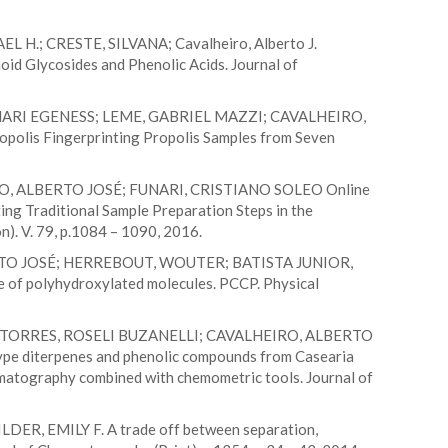
 H.; CRESTE, SILVANA; Cavalheiro, Alberto J.
oid Glycosides and Phenolic Acids. Journal of
ARI EGENESS; LEME, GABRIEL MAZZI; CAVALHEIRO,
olis Fingerprinting Propolis Samples from Seven
O, ALBERTO JOSÉ; FUNARI, CRISTIANO SOLEO Online
ing Traditional Sample Preparation Steps in the
n). V. 79, p.1084 – 1090, 2016.
RTO JOSÉ; HERREBOUT, WOUTER; BATISTA JUNIOR,
 of polyhydroxylated molecules. PCCP. Physical
 TORRES, ROSELI BUZANELLI; CAVALHEIRO, ALBERTO
pe diterpenes and phenolic compounds from Casearia
romatography combined with chemometric tools. Journal of
LDER, EMILY F. A trade off between separation,