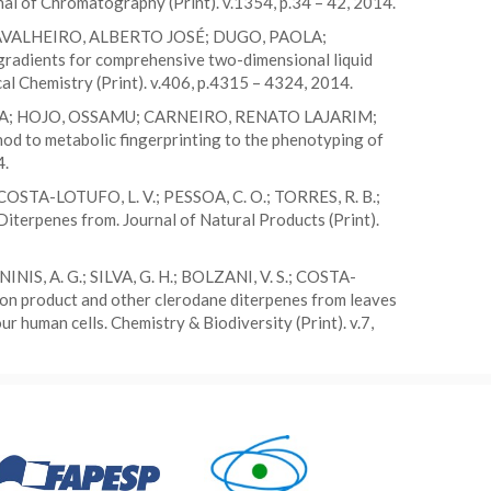
rnal of Chromatography (Print). v.1354, p.34 – 42, 2014.
VALHEIRO, ALBERTO JOSÉ; DUGO, PAOLA;
adients for comprehensive two-dimensional liquid
al Chemistry (Print). v.406, p.4315 – 4324, 2014.
NA; HOJO, OSSAMU; CARNEIRO, RENATO LAJARIM;
 metabolic fingerprinting to the phenotyping of
4.
 COSTA-LOTUFO, L. V.; PESSOA, C. O.; TORRES, R. B.;
iterpenes from. Journal of Natural Products (Print).
NINIS, A. G.; SILVA, G. H.; BOLZANI, V. S.; COSTA-
ion product and other clerodane diterpenes from leaves
r human cells. Chemistry & Biodiversity (Print). v.7,