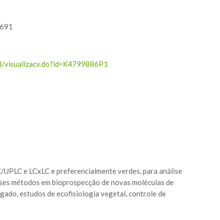
4691
al/visualizacv.do?id=K4799886P1
UPLC e LCxLC e preferencialmente verdes, para análise
desses métodos em bioprospecção de novas moléculas de
gado, estudos de ecofisiologia vegetal, controle de