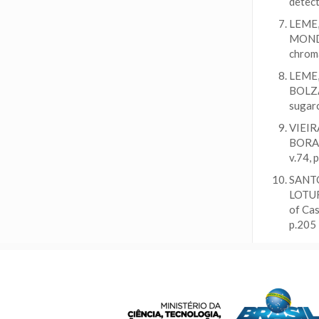
detect
LEME,
MONDE
chroma
LEME,
BOLZA
sugarc
VIEIRA
BORALL
v.74, 
SANTOS
LOTUFO
of Cas
p.205 