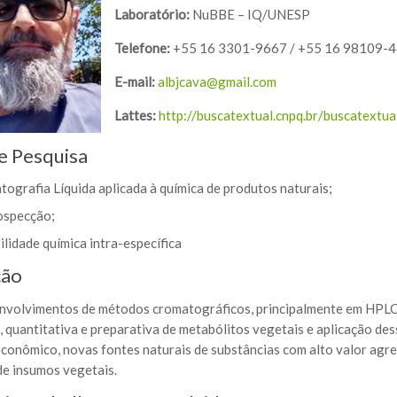
Laboratório:
NuBBE – IQ/UNESP
Telefone:
+55 16 3301-9667 / +55 16 98109-
E-mail:
albjcava@gmail.com
Lattes:
http://buscatextual.cnpq.br/buscatextu
e Pesquisa
ografia Líquida aplicada à química de produtos naturais;
ospecção;
ilidade química intra-específica
ção
nvolvimentos de métodos cromatográficos, principalmente em HPLC/
a, quantitativa e preparativa de metabólitos vegetais e aplicação 
econômico, novas fontes naturais de substâncias com alto valor agre
de insumos vegetais.