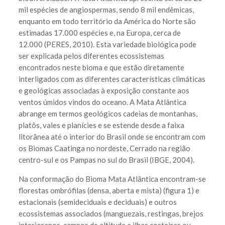
mil espécies de angiospermas, sendo 8 mil endêmicas,
enquanto em todo território da América do Norte são
estimadas 17.000 espécies e, na Europa, cerca de
12.000 (PERES, 2010). Esta variedade biológica pode
ser explicada pelos diferentes ecossistemas
encontrados neste bioma e que estão diretamente
interligados com as diferentes características climáticas
e geológicas associadas à exposição constante aos
ventos úmidos vindos do oceano. A Mata Atlântica
abrange em termos geológicos cadeias de montanhas,
platôs, vales e planícies e se estende desde a faixa
litorânea até o interior do Brasil onde se encontram com
os Biomas Caatinga no nordeste, Cerrado na região
centro-sul e os Pampas no sul do Brasil (IBGE, 2004).
Na conformação do Bioma Mata Atlântica encontram-se
florestas ombrófilas (densa, aberta e mista) (figura 1) e
estacionais (semideciduais e deciduais) e outros
ecossistemas associados (manguezais, restingas, brejos
interioranos, campos de altitude e ilhas costeiras ou