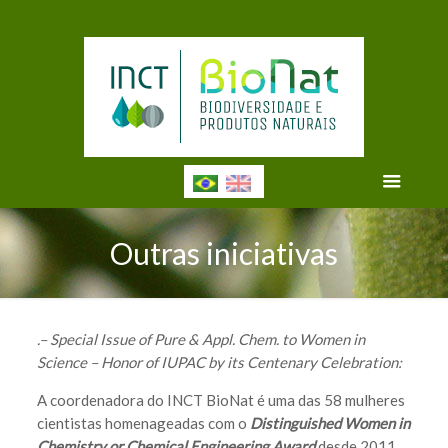
Outras iniciativas
.– Special Issue of Pure & Appl. Chem. to Women in
Science – Honor of IUPAC by its Centenary Celebration:
A coordenadora do INCT BioNat é uma das 58 mulheres
cientistas homenageadas com o
Distinguished Women in
Chemistry or Chemical Engineering
Award
desde 2011