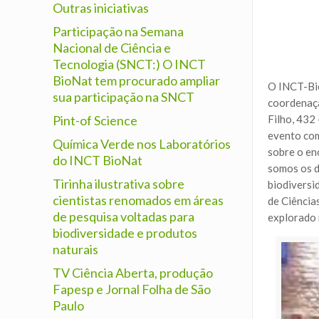
Outras iniciativas
Participação na Semana
Nacional de Ciência e
Tecnologia (SNCT:) O INCT
BioNat tem procurado ampliar
O INCT-Bio
sua participação na SNCT
coordenaçã
Pint-of Science
Filho, 432
evento com
Química Verde nos Laboratórios
sobre o en
do INCT BioNat
somos os d
Tirinha ilustrativa sobre
biodiversi
cientistas renomados em áreas
de Ciência
de pesquisa voltadas para
explorado 
biodiversidade e produtos
naturais
TV Ciência Aberta, produção
Fapesp e Jornal Folha de São
Paulo