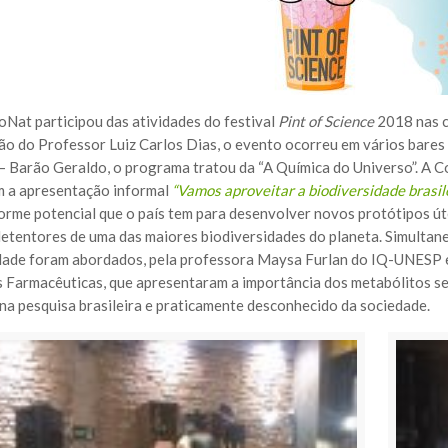
Nat participou das atividades do festival
Pint of Science
2018 nas c
o do Professor Luiz Carlos Dias, o evento ocorreu em vários bares 
 – Barão Geraldo, o programa tratou da “A Química do Universo”. A C
 a apresentação informal
“
Vamos aproveitar a biodiversidade brasil
orme potencial que o país tem para desenvolver novos protótipos út
etentores de uma das maiores biodiversidades do planeta. Simultan
dade foram abordados, pela professora Maysa Furlan do IQ-UNESP e 
s Farmacêuticas, que apresentaram a importância dos metabólitos sec
na pesquisa brasileira e praticamente desconhecido da sociedade.