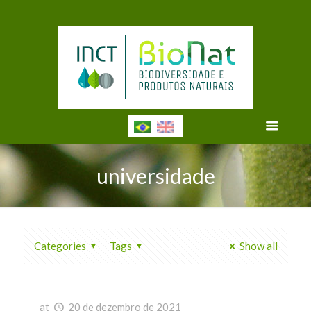
universidade
Categories
Tags
Show all
at
20 de dezembro de 2021