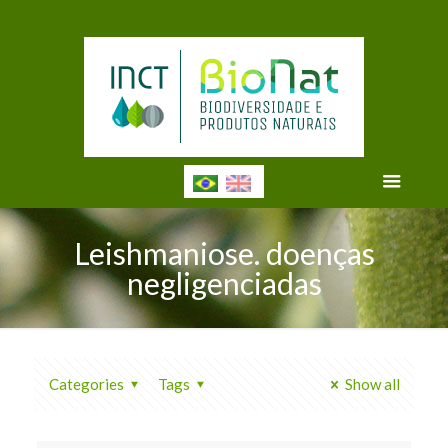
Leishmaniose. doenças
negligenciadas
Categories
Tags
Show all