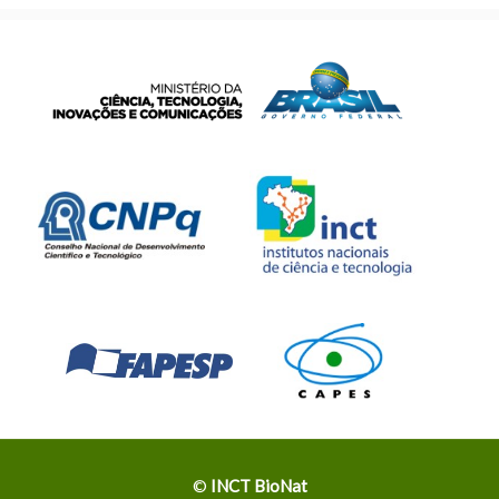
©
INCT BioNat