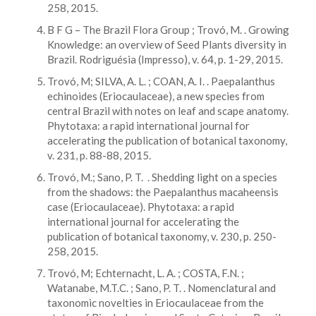
258, 2015.
B F G – The Brazil Flora Group ; Trovó, M. . Growing
Knowledge: an overview of Seed Plants diversity in
Brazil. Rodriguésia (Impresso), v. 64, p. 1-29, 2015.
Trovó, M; SILVA, A. L. ; COAN, A. I. . Paepalanthus
echinoides (Eriocaulaceae), a new species from
central Brazil with notes on leaf and scape anatomy.
Phytotaxa: a rapid international journal for
accelerating the publication of botanical taxonomy,
v. 231, p. 88-88, 2015.
Trovó, M.; Sano, P. T. . Shedding light on a species
from the shadows: the Paepalanthus macaheensis
case (Eriocaulaceae). Phytotaxa: a rapid
international journal for accelerating the
publication of botanical taxonomy, v. 230, p. 250-
258, 2015.
Trovó, M; Echternacht, L. A. ; COSTA, F.N. ;
Watanabe, M.T.C. ; Sano, P. T. . Nomenclatural and
taxonomic novelties in Eriocaulaceae from the