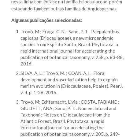
nesta linha com ênfase na família Eriocaulaceae, porém
estudando também outras famílias de Angiospermas.
Algumas publicações selecionadas:
Trovó, M.; Fraga, C. N. ; Sano, P. T. . Paepalanthus
capixaba (Eriocaulaceae), a new microendemic
species from Espírito Santo, Brazil. Phytotaxa: a
rapid international journal for accelerating the
publication of botanical taxonomy, v. 258, p. 83-88,
2016.
SILVA, A. L. ; Trovó, M. ; COAN, A. I. . Floral
development and vascularization help to explain
merism evolution in (Eriocaulaceae, Poales). PeerJ,
v. 4, p. 1-28, 2016.
Trovó, M; Echternacht, Livia ; COSTA, FABIANE ;
GIULIETT, ANA ; Sano, P. T. . Nomenclatural and
Taxonomic Notes on Eriocaulaceae from the
Atlantic Forest, Brazil. Phytotaxa: a rapid
international journal for accelerating the
publication of botanical taxonomy, v. 205, p. 249-