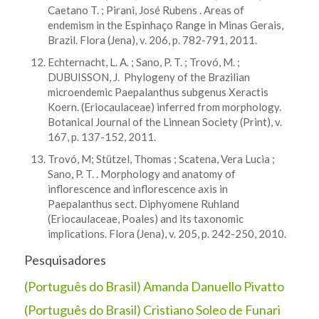
Caetano T. ; Pirani, José Rubens . Areas of
endemism in the Espinhaço Range in Minas Gerais,
Brazil. Flora (Jena), v. 206, p. 782-791, 2011.
Echternacht, L. A. ; Sano, P. T. ; Trovó, M. ;
DUBUISSON, J. Phylogeny of the Brazilian
microendemic Paepalanthus subgenus Xeractis
Koern. (Eriocaulaceae) inferred from morphology.
Botanical Journal of the Linnean Society (Print), v.
167, p. 137-152, 2011.
Trovó, M; Stützel, Thomas ; Scatena, Vera Lucia ;
Sano, P. T. . Morphology and anatomy of
inflorescence and inflorescence axis in
Paepalanthus sect. Diphyomene Ruhland
(Eriocaulaceae, Poales) and its taxonomic
implications. Flora (Jena), v. 205, p. 242-250, 2010.
Pesquisadores
(Português do Brasil) Amanda Danuello Pivatto
(Português do Brasil) Cristiano Soleo de Funari