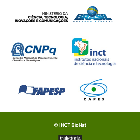
©
INCT BioNat