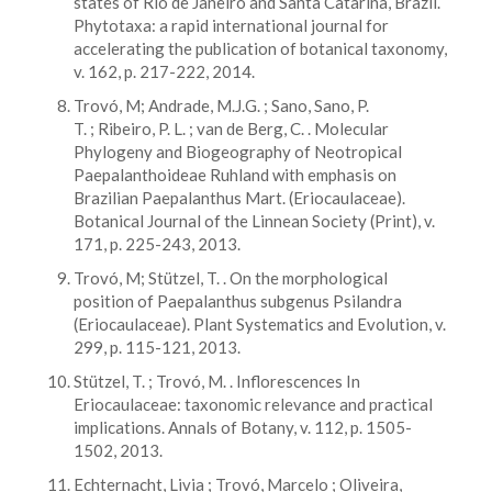
states of Rio de Janeiro and Santa Catarina, Brazil.
Phytotaxa: a rapid international journal for
accelerating the publication of botanical taxonomy,
v. 162, p. 217-222, 2014.
Trovó, M; Andrade, M.J.G. ; Sano, Sano, P.
T. ; Ribeiro, P. L. ; van de Berg, C. . Molecular
Phylogeny and Biogeography of Neotropical
Paepalanthoideae Ruhland with emphasis on
Brazilian Paepalanthus Mart. (Eriocaulaceae).
Botanical Journal of the Linnean Society (Print), v.
171, p. 225-243, 2013.
Trovó, M; Stützel, T. . On the morphological
position of Paepalanthus subgenus Psilandra
(Eriocaulaceae). Plant Systematics and Evolution, v.
299, p. 115-121, 2013.
Stützel, T. ; Trovó, M. . Inflorescences In
Eriocaulaceae: taxonomic relevance and practical
implications. Annals of Botany, v. 112, p. 1505-
1502, 2013.
Echternacht, Livia ; Trovó, Marcelo ; Oliveira,