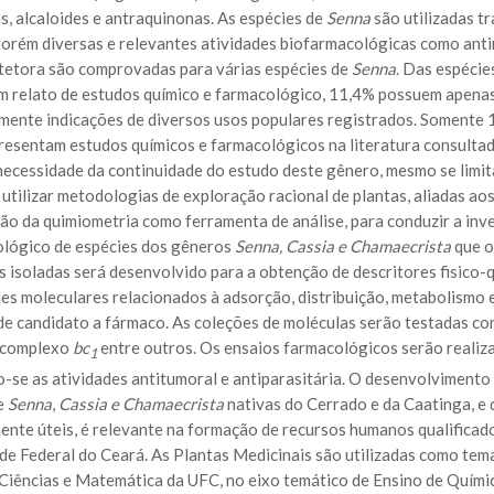
s, alcaloides e antraquinonas. As espécies de
Senna
são utilizadas t
porém diversas e relevantes atividades biofarmacológicas como antimi
etora são comprovadas para várias espécies de
Senna
. Das espécie
 relato de estudos químico e farmacológico, 11,4% possuem apenas 
mente indicações de diversos usos populares registrados. Somente 
resentam estudos químicos e farmacológicos na literatura consulta
necessidade da continuidade do estudo deste gênero, mesmo se limit
utilizar metodologias de exploração racional de plantas, aliadas a
ão da quimiometria como ferramenta de análise, para conduzir a inv
lógico de espécies dos gêneros
Senna, Cassia e Chamaecrista
que o
s isoladas será desenvolvido para a obtenção de descritores fisico-
es moleculares relacionados à adsorção, distribuição, metabolismo
 de candidato a fármaco. As coleções de moléculas serão testadas 
 complexo
bc
entre outros. Os ensaios farmacológicos serão realiza
1
o-se as atividades antitumoral e antiparasitária. O desenvolvimento 
e
Senna
,
Cassia e Chamaecrista
nativas do Cerrado e da Caatinga, e 
ente úteis, é relevante na formação de recursos humanos qualific
de Federal do Ceará. As Plantas Medicinais são utilizadas como tem
Ciências e Matemática da UFC, no eixo temático de Ensino de Quími