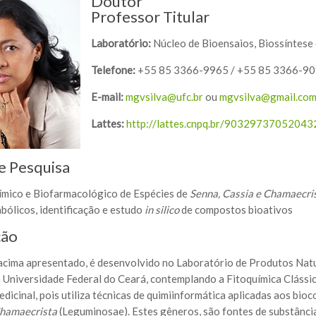
Doutor
Professor Titular
Laboratório:
Núcleo de Bioensaios, Biossíntese
Telefone:
+55 85 3366-9965 / +55 85 3366-9
E-mail:
mgvsilva@ufc.br
ou
mgvsilva@gmail.co
Lattes:
http://lattes.cnpq.br/90329737052043
e Pesquisa
mico e Biofarmacológico de Espécies de
Senna, Cassia e Chamaecri
abólicos, identificação e estudo
in silico
de compostos bioativos
ção
acima apresentado, é desenvolvido no Laboratório de Produtos Nat
 Universidade Federal do Ceará, contemplando a Fitoquímica Clássic
dicinal, pois utiliza técnicas de quimiinformática aplicadas aos bi
Chamaecrista
(Leguminosae). Estes gêneros, são fontes de substânci