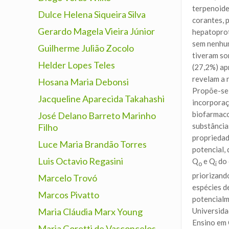
terpenoide
Dulce Helena Siqueira Silva
corantes, 
Gerardo Magela Vieira Júnior
hepatoprot
sem nenhum
Guilherme Julião Zocolo
tiveram so
Helder Lopes Teles
(27,2%) ap
revelam a 
Hosana Maria Debonsi
Propõe-se 
Jacqueline Aparecida Takahashi
incorporaç
biofarmaco
José Delano Barreto Marinho
substância
Filho
propriedad
Luce Maria Brandão Torres
potencial,
Luis Octavio Regasini
Q
e Q
do
o
i
priorizand
Marcelo Trovó
espécies d
Marcos Pivatto
potencialm
Maria Cláudia Marx Young
Universida
Ensino em 
Maria Goretti de Vasconcelos