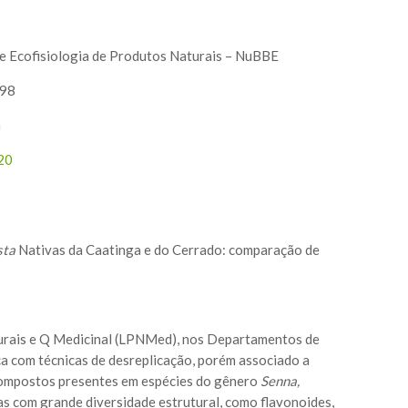
 e Ecofisiologia de Produtos Naturais – NuBBE
098
m
20
sta
Nativas da Caatinga e do Cerrado: comparação de
urais e Q Medicinal (LPNMed), nos Departamentos de
a com técnicas de desreplicação, porém associado a
ocompostos presentes em espécies do gênero
Senna,
as com grande diversidade estrutural, como flavonoides,