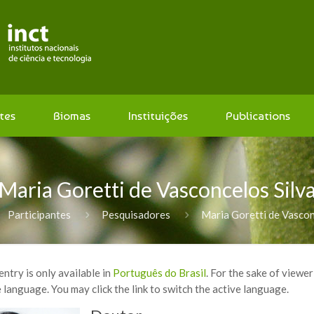
tes
Biomas
Instituições
Publications
Maria Goretti de Vasconcelos Silv
Participantes
Pesquisadores
Maria Goretti de Vascon
 entry is only available in
Português do Brasil
. For the sake of viewe
 language. You may click the link to switch the active language.