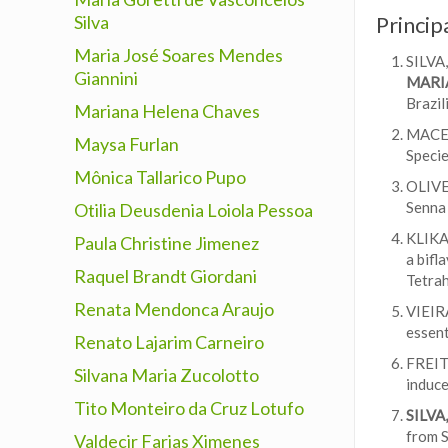
Silva
Princip
Maria José Soares Mendes
SILVA
Giannini
MARIA
Brazil
Mariana Helena Chaves
MACEDO
Maysa Furlan
Specie
Mônica Tallarico Pupo
OLIVEI
Senna 
Otilia Deusdenia Loiola Pessoa
KLIKA,
Paula Christine Jimenez
a bifl
Raquel Brandt Giordani
Tetra
Renata Mendonca Araujo
VIEIRA
essent
Renato Lajarim Carneiro
FREITA
Silvana Maria Zucolotto
induce
Tito Monteiro da Cruz Lotufo
SILVA,
from S
Valdecir Farias Ximenes