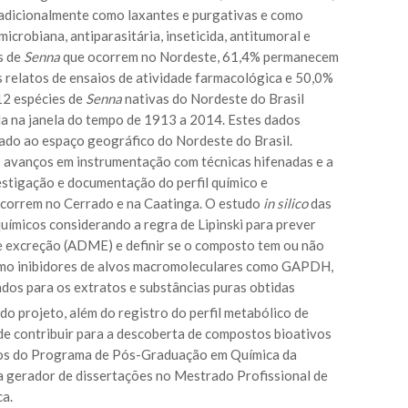
radicionalmente como laxantes e purgativas e como
crobiana, antiparasitária, inseticida, antitumoral e
s de
Senna
que ocorrem no Nordeste, 61,4% permanecem
relatos de ensaios de atividade farmacológica e 50,0%
12 espécies de
Senna
nativas do Nordeste do Brasil
da na janela do tempo de 1913 a 2014. Estes dados
ado ao espaço geográfico do Nordeste do Brasil.
os avanços em instrumentação com técnicas hifenadas e a
estigação e documentação do perfil químico e
correm no Cerrado e na Caatinga. O estudo
in silico
das
químicos considerando a regra de Lipinski para prever
 e excreção (ADME) e definir se o composto tem ou não
como inibidores de alvos macromoleculares como GAPDH,
dos para os extratos e substâncias puras obtidas
do projeto, além do registro do perfil metabólico de
de contribuir para a descoberta de compostos bioativos
ados do Programa de Pós-Graduação em Química da
a gerador de dissertações no Mestrado Profissional de
ca.