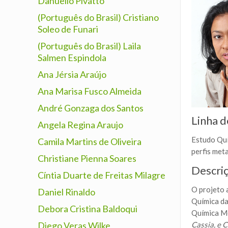
Danuello Pivatto
(Português do Brasil) Cristiano
Soleo de Funari
(Português do Brasil) Laila
Salmen Espindola
Ana Jérsia Araújo
Ana Marisa Fusco Almeida
André Gonzaga dos Santos
Linha d
Angela Regina Araujo
Estudo Quí
Camila Martins de Oliveira
perfis met
Christiane Pienna Soares
Descri
Cíntia Duarte de Freitas Milagre
O projeto 
Daniel Rinaldo
Química da
Debora Cristina Baldoqui
Química Me
Diego Veras Wilke
Cassia, e 