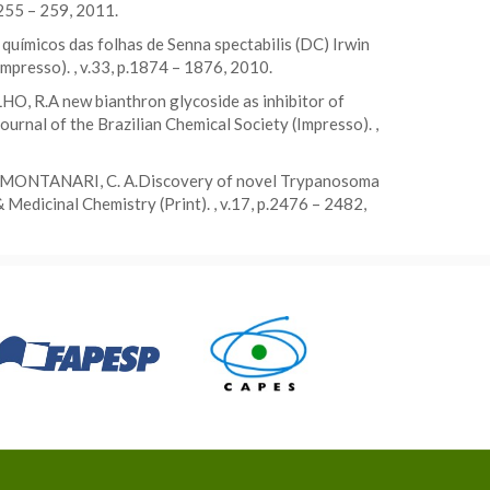
.255 – 259, 2011.
 químicos das folhas de Senna spectabilis (DC) Irwin
mpresso). , v.33, p.1874 – 1876, 2010.
HO, R.A new bianthron glycoside as inhibitor of
rnal of the Brazilian Chemical Society (Impresso). ,
G.; MONTANARI, C. A.Discovery of novel Trypanosoma
edicinal Chemistry (Print). , v.17, p.2476 – 2482,