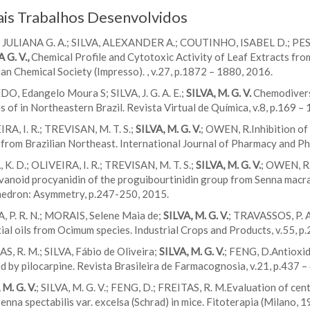
ais Trabalhos Desenvolvidos
, JULIANA G. A.; SILVA, ALEXANDER A.; COUTINHO, ISABEL D.; P
 G. V.,
Chemical Profile and Cytotoxic Activity of Leaf Extracts fr
ian Chemical Society (Impresso). , v.27, p.1872 – 1880, 2016.
, Edangelo Moura S; SILVA, J. G. A. E.;
SILVA, M. G. V.
Chemodivers
s of in Northeastern Brazil. Revista Virtual de Química, v.8, p.169 –
RA, I. R.; TREVISAN, M. T. S.;
SILVA, M. G. V.
; OWEN, R.Inhibition o
from Brazilian Northeast. International Journal of Pharmacy and Pha
 K. D.; OLIVEIRA, I. R.; TREVISAN, M. T. S.;
SILVA, M. G. V.
; OWEN, R
avanoid procyanidin of the proguibourtinidin group from Senna macra
hedron: Asymmetry, p.247-250, 2015.
, P. R. N.; MORAIS, Selene Maia de;
SILVA, M. G. V.
; TRAVASSOS, P. A
ial oils from Ocimum species. Industrial Crops and Products, v.55, p
S, R. M.; SILVA, Fábio de Oliveira;
SILVA, M. G. V.
; FENG, D.Antioxid
d by pilocarpine. Revista Brasileira de Farmacognosia, v.21, p.437 –
 M. G. V.
; SILVA, M. G. V.; FENG, D.; FREITAS, R. M.Evaluation of cen
enna spectabilis var. excelsa (Schrad) in mice. Fitoterapia (Milan