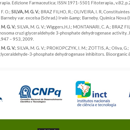
rapia. Edizione Farmaceutica; ISSN 1971-5501 Fitoterapia., v.82, p
 F. O.;
SILVA, M. G. V.
; BRAZ FILHO, R.; OLIVEIRA, I. R, Constituintes
Barneby var. excelsa (Schrad.) Irwin &amp; Barneby. Química Nova (I
 M. G. V.
; SILVA, M. G. V.; Wiggers,H.J.; MONTANARI, C. A.; BRAZ FIL
osoma cruzi glyceraldehyde 3-phosphate dehydrogenase activity. Jou
p.947 – 953, 2009.
 M. G. V.
; SILVA, M. G. V.; PROKOPCZYK, I. M.; ZOTTIS, A.; Oliva, 
glyceraldehyde-3-phosphate dehydrogenase inhibitors. Bioorganic & M