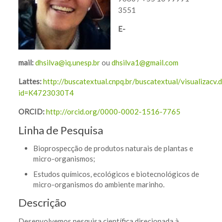
3551
E-
mail:
dhsilva@iq.unesp.br
ou
dhsilva1@gmail.com
Lattes:
http://buscatextual.cnpq.br/buscatextual/visualizacv.
id=K4723030T4
ORCID:
http://orcid.org/0000-0002-1516-7765
Linha de Pesquisa
Bioprospecção de produtos naturais de plantas e
micro-organismos;
Estudos químicos, ecológicos e biotecnológicos de
micro-organismos do ambiente marinho.
Descrição
Desenvolvemos pesquisa científica direcionada à