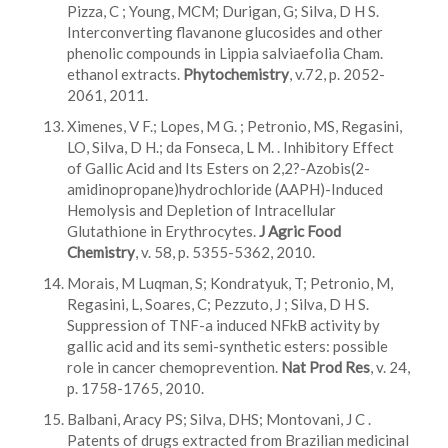
Pizza, C ; Young, MCM; Durigan, G; Silva, D H S.
Interconverting flavanone glucosides and other
phenolic compounds in Lippia salviaefolia Cham.
ethanol extracts.
Phytochemistry
, v.72, p. 2052-
2061, 2011.
Ximenes, V F.; Lopes, M G. ; Petronio, MS, Regasini,
LO, Silva, D H.; da Fonseca, L M. . Inhibitory Effect
of Gallic Acid and Its Esters on 2,2?-Azobis(2-
amidinopropane)hydrochloride (AAPH)-Induced
Hemolysis and Depletion of Intracellular
Glutathione in Erythrocytes.
J Agric Food
Chemistry
, v. 58, p. 5355-5362, 2010.
Morais, M Luqman, S; Kondratyuk, T; Petronio, M,
Regasini, L, Soares, C; Pezzuto, J ; Silva, D H S.
Suppression of TNF-a induced NFkB activity by
gallic acid and its semi-synthetic esters: possible
role in cancer chemoprevention.
Nat Prod Res
, v. 24,
p. 1758-1765, 2010.
Balbani, Aracy PS; Silva, DHS; Montovani, J C .
Patents of drugs extracted from Brazilian medicinal