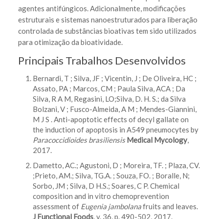
agentes antifúngicos. Adicionalmente, modificações
estruturais e sistemas nanoestruturados para liberação
controlada de substâncias bioativas tem sido utilizados
para otimização da bioatividade.
Principais Trabalhos Desenvolvidos
Bernardi, T ; Silva, JF ; Vicentin, J ; De Oliveira, HC ;
Assato, PA ; Marcos, CM ; Paula Silva, ACA ; Da
Silva, R A M, Regasini, LO;Silva, D. H. S.; da Silva
Bolzani, V ; Fusco-Almeida, A M ; Mendes-Giannini,
M J S . Anti-apoptotic effects of decyl gallate on
the induction of apoptosis in A549 pneumocytes by
Paracoccidioides brasiliensis
Medical Mycology
,
2017.
Dametto, AC.; Agustoni, D ; Moreira, TF. ; Plaza, CV.
;Prieto, AM.; Silva, TG.A. ; Souza, FO. ; Boralle, N;
Sorbo, JM ; Silva, D H.S.; Soares, C P. Chemical
composition and in vitro chemoprevention
assessment of
Eugenia jambolana
fruits and leaves.
J Functional Foods
, v. 36, p. 490-502, 2017.