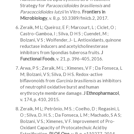
Strategy for
Paracoccidioides
brasiliensis
and
Paracoccidioides lutzii
In Vitro.
Frontiers in
Microbiology
, v. 8, p. 10.3389/fmicb.2, 2017.
Zeraik, M L; Queiroz, E F; Marcourt, L ; Ciclet, O ;
Castro-Gamboa, I ; Silva, D H S ; Cuendet, M ;
Bolzani, V S ; Wolfender, J- L. Antioxidants, quinone
reductase inducers and acetylcholinesterase
inhibitors from Spondias tuberosa fruits.
J
Functional Foods
, v. 21, p. 396-405, 2016.
Arwa, P S ; Zeraik, M L ; Ximenes, V F ; Da Fonseca, L
M; Bolzani, V S; Silva, D H S. Redox-active
biflavonoids from
Garcinia brasiliensis
as inhibitors
of neutrophil oxidative burst and human
erythrocyte membrane damage.
J Ethnopharmacol
,
v. 174, p. 410, 2015.
Zeraik, M L; Petrônio, M S. ; Coelho, D ; Regasini, L
O ; Silva, D. H. S. ; Da Fonseca, L M ; Machado, S A S;
Bolzani, V S.; Ximenes, V F. Improvement of Pro-
Oxidant Capacity of Protocatechuic Acid by
Esterification.
PLOS One
, v. 9, p. e110277, 2014.