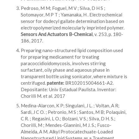
Pedroso, M M; Foguel, M V ; Silva, D H S ;
Sotomayor, M P T ; Yamanaka, H . Electrochemical
sensor for dodecyl gallate determination based on
electropolymerized molecularly imprinted polymer.
Sensors And Actuators B-Chemical
, v. 253, p. 180-
186, 2017.
Preparing nano-structured lipid composition used
for preparing medicament for treating
paracoccidioidomycosis, involves stirring
surfactant, oily phase and aqueous phase in
transparent bottle using sonicator, where mixture is
centrifuged.
patente:
BR102015004661-A2.
Depositante: Univ Estadual Paulista. Inventor:
Chorilli M. et al. 2017
Medina-Alarcon, K P; Singulani, J L. ; Voltan, A R;
Sardi, J C O. ; Petronio, M S ; Santos, M B; Polaquini,
C R. ; Regasini, L O.; Bolzani, V S.; Silva, D H. S.;
Chorilli, M ; Mendes-Giannini, M J. S.; Fusco-
Almeida, A M. Alkyl Protocatechuate-Loaded
Nanostructured Lipid Systems as a Treatment