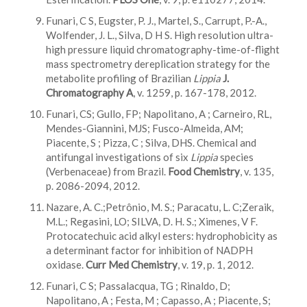
Funari, C S, Eugster, P. J., Martel, S., Carrupt, P.-A.,
Wolfender, J. L., Silva, D H S. High resolution ultra-
high pressure liquid chromatography-time-of-flight
mass spectrometry dereplication strategy for the
metabolite profiling of Brazilian
Lippia
J.
Chromatography A
, v. 1259, p. 167-178, 2012.
Funari, CS; Gullo, FP; Napolitano, A ; Carneiro, RL,
Mendes-Giannini, MJS; Fusco-Almeida, AM;
Piacente, S ; Pizza, C ; Silva, DHS. Chemical and
antifungal investigations of six
Lippia
species
(Verbenaceae) from Brazil.
Food Chemistry
, v. 135,
p. 2086-2094, 2012.
Nazare, A. C.;Petrônio, M. S.; Paracatu, L. C;Zeraik,
M.L.; Regasini, LO; SILVA, D. H. S.; Ximenes, V F.
Protocatechuic acid alkyl esters: hydrophobicity as
a determinant factor for inhibition of NADPH
oxidase.
Curr Med Chemistry
, v. 19, p. 1, 2012.
Funari, C S; Passalacqua, TG ; Rinaldo, D;
Napolitano, A ; Festa, M ; Capasso, A ; Piacente, S;