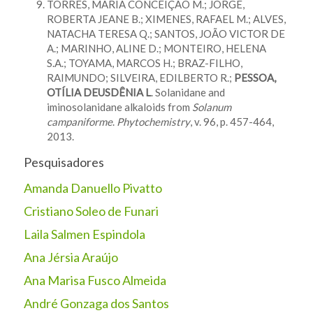
TORRES, MARIA CONCEIÇÃO M.; JORGE,
ROBERTA JEANE B.; XIMENES, RAFAEL M.; ALVES,
NATACHA TERESA Q.; SANTOS, JOÃO VICTOR DE
A.; MARINHO, ALINE D.; MONTEIRO, HELENA
S.A.; TOYAMA, MARCOS H.; BRAZ-FILHO,
RAIMUNDO; SILVEIRA, EDILBERTO R.;
PESSOA,
OTÍLIA DEUSDÊNIA L
. Solanidane and
iminosolanidane alkaloids from
Solanum
campaniforme
.
Phytochemistry
, v. 96, p. 457-464,
2013.
Pesquisadores
Amanda Danuello Pivatto
Cristiano Soleo de Funari
Laila Salmen Espindola
Ana Jérsia Araújo
Ana Marisa Fusco Almeida
André Gonzaga dos Santos