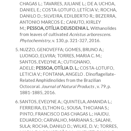
CHAGAS L.; TAVARES, JULIANE L.; DE A. UCHOA,
DANIEL E.; COSTA-LOTUFO, LETÍCIA V.; ROCHA,
DANILO D.; SILVEIRA, EDILBERTO R.; BEZERRA,
ANTONIO MARCOS E.; CANUTO, KIRLEY
M.;
PESSOA, OTÍLIA DEUSDENIA L
. Withanolides
from leaves of cultivated
Acnistus arborescens
.
Phytochemistry
, v. 130, p. 321-327, 2016.
NUZZO, GENOVEFFA; GOMES, BRUNO A.;
LUONGO, ELVIRA; TORRES, MARIA C. M.;
SANTOS, EVELYNE A.; CUTIGNANO,
ADELE;
PESSOA, OTÍLIA D. L.
; COSTA-LOTUFO,
LETICIA V.; FONTANA, ANGELO . Dinoflagellate-
Related Amphidinolides from the Brazilian
Octocoral.
Jo
urnal of Natural Products
, v. 79, p.
1881-1885, 2016.
SANTOS, EVELYNE A.; QUINTELA, AMANDA L.;
FERREIRA, ELTHON G.; SOUSA, THICIANA S.;
PINTO, FRANCISCO DAS CHAGAS L.; HAJDU,
EDUARDO; CARVALHO, MARIANA S.; SALANI,
SULA; ROCHA, DANILO D.; WILKE, D. V.; TORRES,