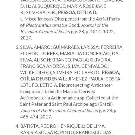
D. H.; ALBUQUERQUE, MARIA ROSE JANE
R.; SILVEIRA, E. R.;
PESSOA, OTÍLIA D.
L
. Miscellaneous Diterpenes from the Aerial Parts
of
Plectranthus ornatus
Codd.
Journal of the
Brazilian Chemical Society
, v. 28, p. 1014-1022,
2017.
SILVA, AMARO; GUIMARÃES, LARISSA; FERREIRA,
ELTHON; TORRES, MARIA DA CONCEIÇÃO; DA
SILVA, ALISON; BRANCO, PAOLA; OLIVEIRA,
FRANCISCA ANDRÉA ; SILVA, GENIVALDO;
WILKE, DIEGO; SILVEIRA, EDILBERTO;
PESSOA,
OTÍLIA DEUSDENIA
L.
; JIMENEZ, PAULA; COSTA-
LOTUFO, LETICIA. Bioprospecting Anticancer
Compounds from the Marine-Derived
Actinobacteria Actinomadura sp. Collected at the
Saint Peter and Saint Paul Archipelago (Brazil).
Journal of the Brazilian Chemical Society
, v. 28, p.
465-474, 2017.
BATISTA, PEDRO HENRIQUE J.; DE LIMA,
KARÍSIA SOUSA B.; PINTO, FRANCISCO DAS