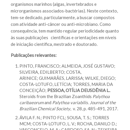
organismos marinhos (algas, invertebrados e
microrganismos associados-bactérias). Neste contexto,
tem-se dedicado, particularmente, a buscar compostos
com atividade anti-câncer ou anti-microbiano. Como
consequência, tem mantido regular periodicidade quanto
às suas publicações científicas e orientações em níveis
de iniciação científica, mestrado e doutorado.
Publicações relevantes:
PINTO, FRANCISCO; ALMEIDA, JOSÉ GUSTAVO;
SILVEIRA, EDILBERTO; COSTA,
ARINICE; GUIMARÃES, LARISSA; WILKE, DIEGO;
COSTA-LOTUFO, LETÍCIA; TORRES, MARIA DA
CONCEIÇÃO;
PESSOA, OTÍLIA DEUSDÊNIA L.
.
Steroids from the Brazilian Zoanthids
Palythoa
caribaeorum
and
Palythoa variabilis
.
Journal of the
Brazilian Chemical Society
, v. 28, p. 485-491, 2017.
ÁVILA F. N.; PINTO FCL; SOUSA, T. S.; TORRES
MCM; COSTA-LOTUFO, L. V.; ROCHA, DANILO D.;
VASCONCELO, M. A.; CARDOSO-SA, N.; TEIXEIRA,