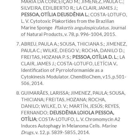
MARIA DA CONCEIÇÃO M.; JIMENEZ, PAULA C.;
SILVEIRA, EDILBERTO R.; LA CLAIR, JAMES J.;
PESSOA, OTÍLIA DEUSDÊNIA L.
; COSTA-LOTUFO,
L. V. Cytotoxic Plakortides from the Brazilian
Marine Sponge
Plakortis angulospiculatus
. Journal
of Natural Products, v. 78, p. 996-1004, 2015.
ABREU, PAULA A.; SOUSA, THICIANA S.; JIMENEZ,
PAULA C.; WILKE, DIEGO V.; ROCHA, DANILO D.;
FREITAS, HOZANA P. S.;
PESSOA, OTÍLIA D. L
.; LA
CLAIR, JAMES J.; COSTA-LOTUFO, LETÍCIA V..
Identification of Pyrroloformamide as a
Cytokinesis Modulator. ChemBioChem, v15, p.501-
506, 2014.
GUIMARÃES, LARISSA; JIMENEZ, PAULA; SOUSA,
THICIANA; FREITAS, HOZANA; ROCHA,
DANILO; WILKE, D. V.; MARTÍN, JESÚS; REYES,
FERNANDO;
DEUSDÊNIA LOIOLA PESSOA,
OTÍLIA
; COSTA-LOTUFO, L. V. Chromomycin A2
Induces Autophagy in Melanoma Cells.
Marine
Drugs
, v. 12, p. 5839-5855, 2014.