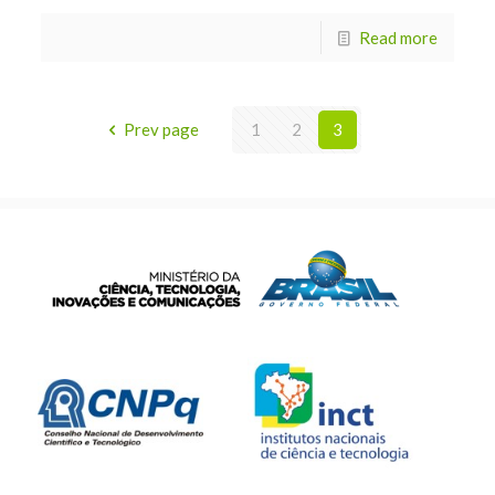
Read more
Prev page
1
2
3