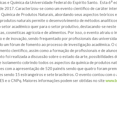
a
cas e Química da Universidade Federal do Espírito Santo. Esta 6
ed
e 2017. Caracterizou-se como um evento científico de caráter inter
a Química de Produtos Naturais, abordando seus aspectos teóricos e
 produtos naturais permite o desenvolvimento de métodos analíticos
o setor acadêmico quer para o setor produtivo, destacando-se neste ú
as, cosméticas agrícola e de alimentos. Por isso, o evento atraiu o
o e de inovação, sendo frequentado por profissionais das universidad
do um fórum de fomento ao processo de investigação acadêmica. O 
mento científico, assim como a formação de profissionais e de alun
to foi realizada a discussão sobre o estado da arte, possibilidade
 e isolamento cobrindo todos os aspectos da química de produtos nat
tes com a apresentação de 520 painéis sendo que quatro foram pre
es sendo 15 estrangeiros e sete brasileiros. O evento contou com 
S e o CNPq. Maiores informações podem ser obtidas no site
www.b