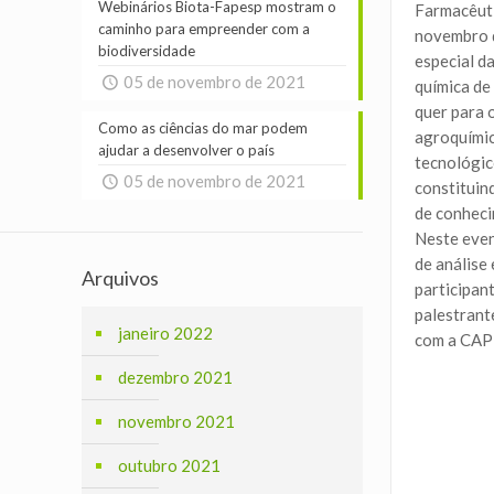
Webinários Biota-Fapesp mostram o
Farmacêuti
caminho para empreender com a
novembro d
biodiversidade
especial d
05 de novembro de 2021
química de
quer para 
Como as ciências do mar podem
agroquímic
ajudar a desenvolver o país
tecnológic
05 de novembro de 2021
constituin
de conheci
Neste even
de análise
Arquivos
participan
palestrant
janeiro 2022
com a CAPE
dezembro 2021
novembro 2021
outubro 2021