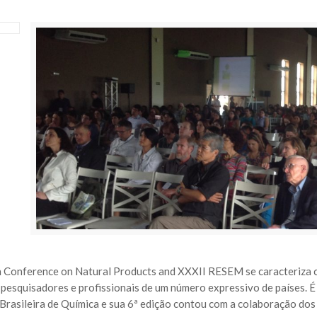
n Conference on Natural Products and XXXII RESEM se caracteriza c
 pesquisadores e profissionais de um número expressivo de países. É
Brasileira de Química e sua 6ª edição contou com a colaboração d