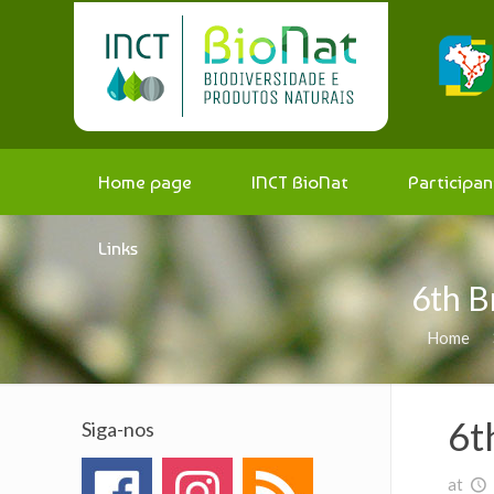
Home page
INCT BioNat
Participan
Links
6th B
Home
6t
Siga-nos
at