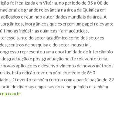
ição foi realizada em Vitória, no período de 05 a 08 de
nacional de grande relevância na área da Química em
 aplicados e reunindo autoridades mundiais da área. A
, orgânicos, inorgânicos que exercem um papel relevante
ltimo as indústrias químicas, farmacêuticas,
 interesse tanto do setor acadêmico como dos setores
es, centros de pesquisa e do setor industrial,
congresso representou uma oportunidade de intercâmbio
os de graduação e pós-graduação neste relevante tema.
s de novas aplicações e desenvolvimento de novos métodos
urais. Esta edição teve um público médio de 650
miados. O evento também contou com a participação de 22
o apoio de diversas empresas do ramo químico e também
cnp.com.br