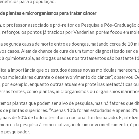
enefícios para a população.
de plantas e microrganismos para tratar câncer
, o professor associado e pró-reitor de Pesquisa e Pós-Graduação 
o, reforçou os pontos já trazidos por Vanderlan, porém focou em mol
 a segunda causa de morte entre as doenças, matando cerca de 10 mil
vos casos. Além da chance de cura de um tumor diagnosticado ser d
s à quimioterapia, as drogas usadas nos tratamentos são bastante tó
plica a importância que os estudos dessas novas moléculas merecem, 
lvos moleculares durante o desenvolvimento do câncer”, observou Od
, por exemplo, enquanto outras atuam em proteínas metastáticas ou 
ersas fontes, como plantas, microrganismos ou organismos marinhos
 temos plantas que podem ser alvo de pesquisa, mas há fatores que di
es de plantas superiores. “Apenas 10% foram estudadas e apenas 3% 
, mais de 50% de todo o território nacional foi desmatado. E, infeli
mente, da pesquisa à comercialização de um novo medicamento, é po
 o pesquisador.