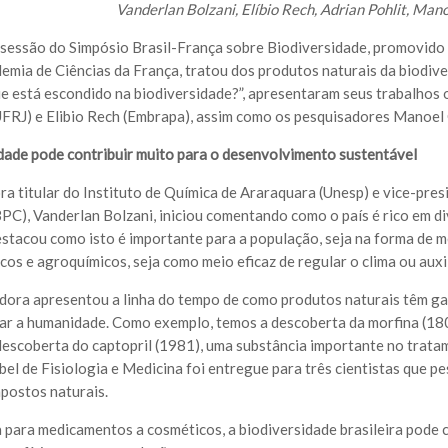
Vanderlan Bolzani, Elíbio Rech, Adrian Pohlit, Man
sessão do Simpósio Brasil-França sobre Biodiversidade, promovido 
emia de Ciências da França, tratou dos produtos naturais da biodiv
e está escondido na biodiversidade?”, apresentaram seus trabalhos 
UFRJ) e Elibio Rech (Embrapa), assim como os pesquisadores Manoel O
dade pode contribuir muito para o desenvolvimento sustentável
ra titular do Instituto de Química de Araraquara (Unesp) e vice-pre
BPC), Vanderlan Bolzani, iniciou comentando como o país é rico em d
estacou como isto é importante para a população, seja na forma de 
cos e agroquímicos, seja como meio eficaz de regular o clima ou auxil
dora apresentou a linha do tempo de como produtos naturais têm g
ar a humanidade. Como exemplo, temos a descoberta da morfina (1804
escoberta do captopril (1981), uma substância importante no tratam
el de Fisiologia e Medicina foi entregue para três cientistas que pe
postos naturais.
 para medicamentos a cosméticos, a biodiversidade brasileira pode 