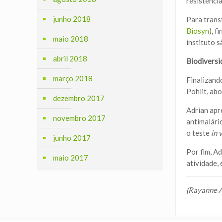
resistênci
junho 2018
Para trans
Biosyn
), 
maio 2018
instituto s
abril 2018
Biodiversi
março 2018
Finalizand
Pohlit, ab
dezembro 2017
Adrian apr
novembro 2017
antimalári
o teste
in 
junho 2017
Por fim, A
maio 2017
atividade, 
(Rayanne A