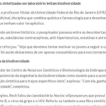
s sintetizadas em laboratório imitam biodiversidade
o professor titular da Universidade Federal do Rio de Janeiro (UFRJ)
dicinal, disciplina que combina química e farmacologia para desenhar
que tenham valor terapêutico.
do um breve histórico, o pesquisador passeou entre as descobertas
cas, substâncias contraceptivas, anti-hipertensivos, estatinas e at
ele reforçou: “Vejo que devemos tentar motivar os jovens a seguir o 
. Só assim deixaremos de ser apenas consumidores para nos tornarm
 da biodiversidade
dor do Centro de Recursos Genéticos e Biotecnologia da Embrapa e d
potencial da engenharia da biodiversidade como modelo para a acon
ão sintética para traços específicos úteis”, explicou. “Com ela, ga
rsidade”, completou.
los, Rech falou da cianobactéria
Nostoc ellipsosporum
, que possui
te B, o vírus da gripe e o HIV. Referiu-se também a uma fibra sintéti