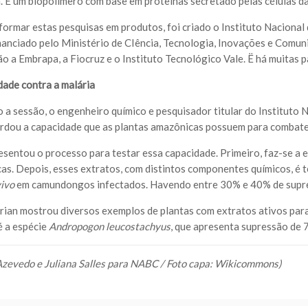
a.”É um biopolímero com base em proteínas secretado pelas células da
formar estas pesquisas em produtos, foi criado o Instituto Nacional 
financiado pelo Ministério de CIência, Tecnologia, Inovações e Comu
ão a Embrapa, a Fiocruz e o Instituto Tecnológico Vale. Ë há muitas p
dade contra a malária
o a sessão, o engenheiro químico e pesquisador titular do Instituto 
ordou a capacidade que as plantas amazônicas possuem para combater
esentou o processo para testar essa capacidade. Primeiro, faz-se a
cas. Depois, esses extratos, com distintos componentes químicos, é 
vivo
em camundongos infectados. Havendo entre 30% e 40% de supress
drian mostrou diversos exemplos de plantas com extratos ativos para 
é a espécie
Andropogon leucostachyus
, que apresenta supressão de
zevedo e Juliana Salles para NABC / Foto capa: Wikicommons)