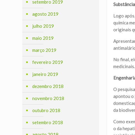
setembro 2019
Substância
agosto 2019
Logo após, 
química me
julho 2019
originais 
maio 2019
Apresentan
antimalári
março 2019
No final, 
fevereiro 2019
medicinais
janeiro 2019
Engenharia
dezembro 2018
O pesquisa
apontou o 
novembro 2018
domesticaç
da biodive
outubro 2018
Como exemp
setembro 2018
o da hepati
agosto 2018