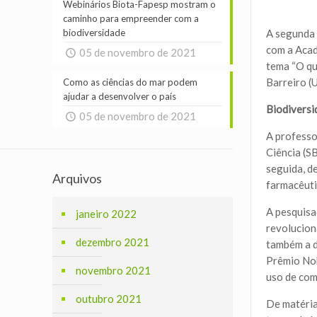
Webinários Biota-Fapesp mostram o
caminho para empreender com a
biodiversidade
A segunda 
com a Acad
05 de novembro de 2021
tema “O qu
Barreiro (
Como as ciências do mar podem
ajudar a desenvolver o país
Biodiversi
05 de novembro de 2021
A professo
Ciência (S
seguida, d
Arquivos
farmacêuti
A pesquisa
janeiro 2022
revolucion
dezembro 2021
também a d
Prêmio Nob
novembro 2021
uso de com
outubro 2021
De matéria