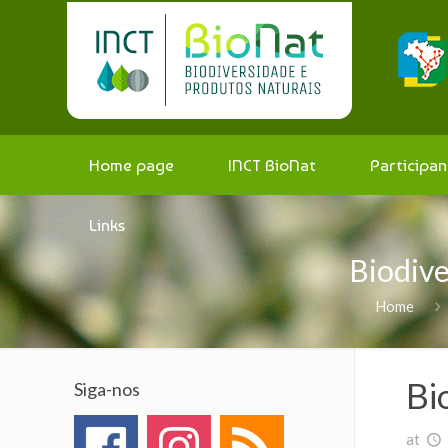
Home page
INCT BioNat
Participan
Links
Biodive
Home
Bi
Siga-nos
at