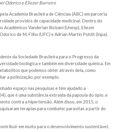
oel Odorico e Eliezer Barreiro
pela Academia Brasileira de Ciências (ABC) em parceria
ersidade providos de capacidade medicinal. Dentro do
os Acadêmicos Vanderlan Bolzani (Unesp), Eliezer
dorico de M. Filho (UFC) e Adrian Martin Pohlit (Inpa).
sidente da Sociedade Brasileira para o Progresso da
iversidade biológica e também em diversidade química. Em
metabólitos que podemos obter através dela, como
iar a polinização, por exemplo.
anhado espaço nas pesquisas e têm ajudado a
), que é uma substância extraída da papoula do ópio, e
ento contra a hipertensão. Além disso, em 2015, o
squisaram terapias para combater parasitas a partir do
contribuir em muito para o desenvolvimento sustentável,