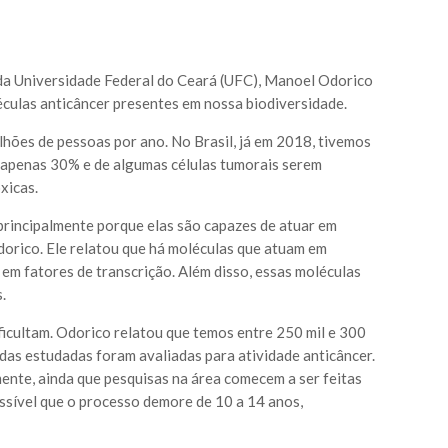
da Universidade Federal do Ceará (UFC), Manoel Odorico
éculas anticâncer presentes em nossa biodiversidade.
hões de pessoas por ano. No Brasil, já em 2018, tivemos
e apenas 30% e de algumas células tumorais serem
xicas.
principalmente porque elas são capazes de atuar em
orico. Ele relatou que há moléculas que atuam em
em fatores de transcrição. Além disso, essas moléculas
.
ficultam. Odorico relatou que temos entre 250 mil e 300
das estudadas foram avaliadas para atividade anticâncer.
zmente, ainda que pesquisas na área comecem a ser feitas
ssível que o processo demore de 10 a 14 anos,