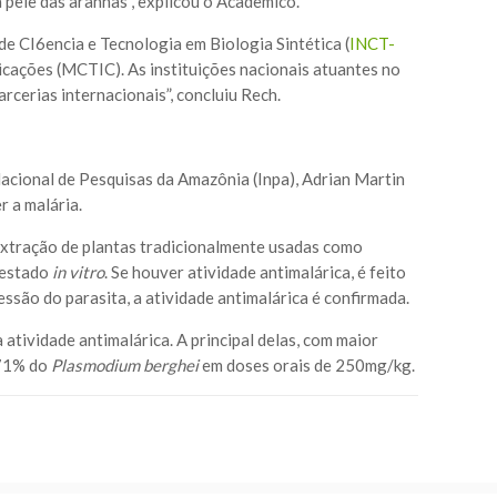
 pele das aranhas”, explicou o Acadêmico.
de CI6encia e Tecnologia em Biologia Sintética (
INCT-
nicações (MCTIC). As instituições nacionais atuantes no
arcerias internacionais”, concluiu Rech.
Nacional de Pesquisas da Amazônia (Inpa), Adrian Martin
 a malária.
 extração de plantas tradicionalmente usadas como
testado
in vitro
. Se houver atividade antimalárica, é feito
ão do parasita, a atividade antimalárica é confirmada.
atividade antimalárica. A principal delas, com maior
 71% do
Plasmodium berghei
em doses orais de 250mg/kg.