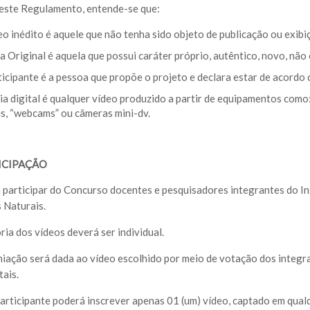
deste Regulamento, entende-se que:
eo inédito é aquele que não tenha sido objeto de publicação ou exibi
a Original é aquela que possui caráter próprio, autêntico, novo, não
ticipante é a pessoa que propõe o projeto e declara estar de acord
ia digital é qualquer vídeo produzido a partir de equipamentos como
is, “webcams” ou câmeras mini-dv.
ICIPAÇÃO
 participar do Concurso docentes e pesquisadores integrantes do In
 Naturais.
ria dos vídeos deverá ser individual.
miação será dada ao vídeo escolhido por meio de votação dos integ
tais.
participante poderá inscrever apenas 01 (um) vídeo, captado em qua