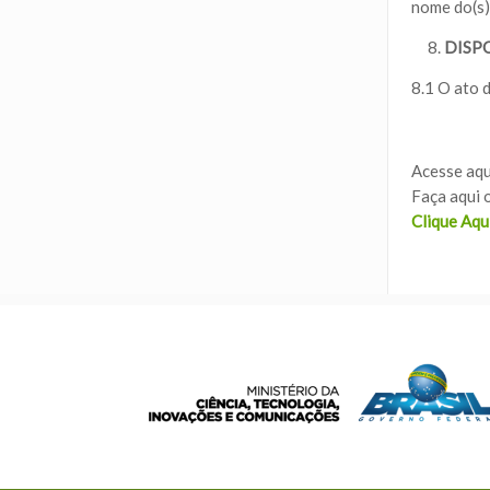
nome do(s)/
DISP
8.1 O ato 
Acesse aqu
Faça aqui 
Clique Aqu