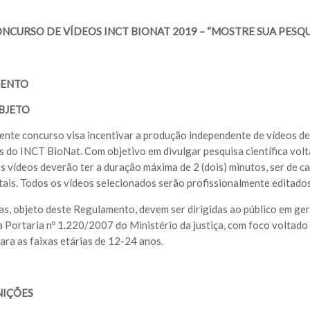
NCURSO DE VÍDEOS INCT BIONAT 2019 – “MOSTRE SUA PESQU
MENTO
BJETO
sente concurso visa incentivar a produção independente de vídeos de
s do INCT BioNat. Com objetivo em divulgar pesquisa científica volt
Os vídeos deverão ter a duração máxima de 2 (dois) minutos, ser de ca
itais. Todos os vídeos selecionados serão profissionalmente editados
ras, objeto deste Regulamento, devem ser dirigidas ao público em gera
da Portaria nº 1.220/2007 do Ministério da justiça, com foco voltado
para as faixas etárias de 12-24 anos.
NIÇÕES