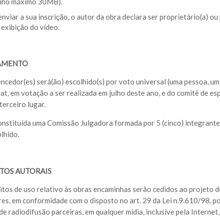
nho máximo 30MB).
enviar a sua inscrição, o autor da obra declara ser proprietário(a) ou
 exibição do vídeo.
AMENTO
vencedor(es) será(ão) escolhido(s) por voto universal (uma pessoa, u
t, em votação a ser realizada em julho deste ano, e do comitê de espe
terceiro lugar.
constituída uma Comissão Julgadora formada por 5 (cinco) integrante
lhido.
ITOS AUTORAIS
eitos de uso relativo às obras encaminhas serão cedidos ao projeto
res, em conformidade com o disposto no art. 29 da Lei n.9.610/98, po
de radiodifusão parceiras, em qualquer mídia, inclusive pela Interne