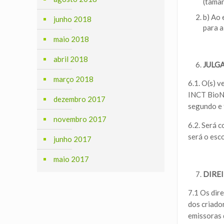
(tama
b) Ao 
junho 2018
para a
maio 2018
abril 2018
JULG
março 2018
6.1. O(s) 
INCT BioNa
dezembro 2017
segundo e 
novembro 2017
6.2. Será 
será o esco
junho 2017
maio 2017
DIRE
7.1 Os dir
dos criado
emissoras 