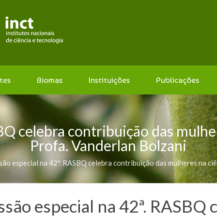
tes
Biomas
Instituições
Publicações
SBQ celebra contribuição das mulhe
Profa. Vanderlan Bolzani
são especial na 42ª. RASBQ celebra contribuição das mulheres na ci
ssão especial na 42ª. RASBQ c