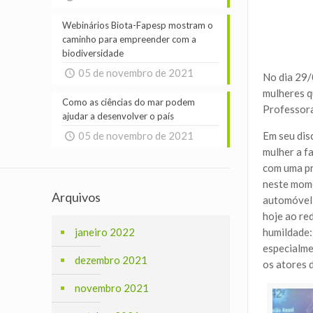
Webinários Biota-Fapesp mostram o
caminho para empreender com a
biodiversidade
05 de novembro de 2021
No dia 29/
mulheres q
Como as ciências do mar podem
Professora
ajudar a desenvolver o país
05 de novembro de 2021
Em seu dis
mulher a f
com uma pr
neste mome
Arquivos
automóvel 
hoje ao re
janeiro 2022
humildade:
especialme
dezembro 2021
os atores 
novembro 2021