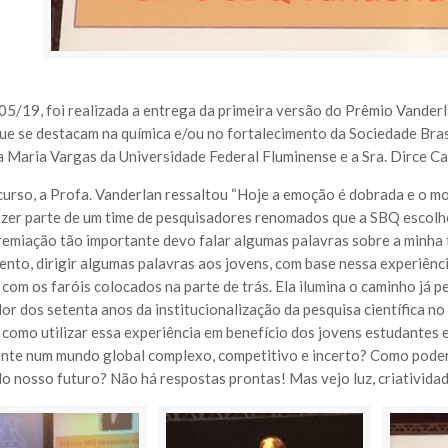
05/19, foi realizada a entrega da primeira versão do Prêmio Vanderl
ue se destacam na química e/ou no fortalecimento da Sociedade Brasi
 Maria Vargas da Universidade Federal Fluminense e a Sra. Dirce C
curso, a Profa. Vanderlan ressaltou “Hoje a emoção é dobrada e o mo
azer parte de um time de pesquisadores renomados que a SBQ escolh
emiação tão importante devo falar algumas palavras sobre a minha tr
nto, dirigir algumas palavras aos jovens, com base nessa experiênci
com os faróis colocados na parte de trás. Ela ilumina o caminho já p
dor dos setenta anos da institucionalização da pesquisa científica n
 como utilizar essa experiência em benefício dos jovens estudantes e
nte num mundo global complexo, competitivo e incerto? Como poderi
do nosso futuro? Não há respostas prontas! Mas vejo luz, criativida