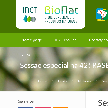
Home page
INCT BioNat
Participan
Links
Sessão especial na 42ª. RA
Home
Posts
Notícias
Ses
Se
Siga-nos