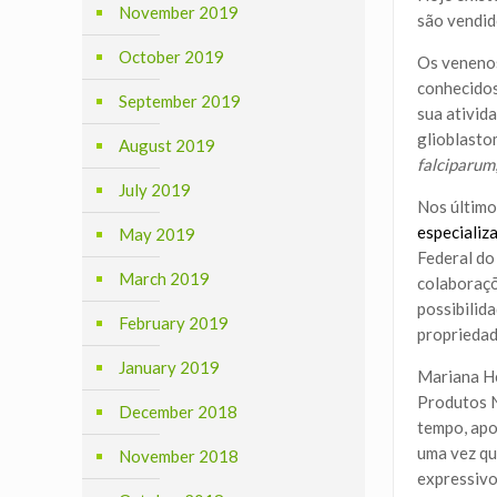
November 2019
são vendi
October 2019
Os venenos
conhecidos
September 2019
sua ativid
glioblasto
August 2019
falciparum
July 2019
Nos último
especializ
May 2019
Federal do
March 2019
colaboraçõ
possibilid
February 2019
propriedad
January 2019
Mariana He
Produtos N
December 2018
tempo, apo
uma vez que
November 2018
expressivo