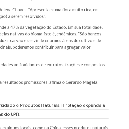
Helena Chaves. “Apresentam uma flora muito rica, em
ão) a serem resolvidos”.
onde a 47% da vegetação do Estado. Em sua totalidade,
elas nativas do bioma, isto é, endêmicas. “São bancos
uzir carvão e servir de enormes áreas de cultivo e de
cinais, poderemos contribuir para agregar valor
iedades antioxidantes de extratos, frações e compostos
tra resultados promissores, afirma o Gerardo Magela,
sidade e Produtos Naturais. A relação expande a
as do LPN.
, em alguns locais, como na China, esses produtos naturais