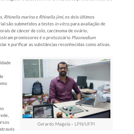
, Rhinella marina e Rhinella jimi
, os dois últimos
ial são submetidos a testes
in vitro,
para avaliação de
orais de câncer de colo, carcinoma de ovário,
mostram promissores é o protozoário
Plasmodium
olar e purificar as substâncias reconhecidas como ativas.
sidade
de
como
mo
rede,
ursos
Gerardo Magela – LPN/UFPI
 através