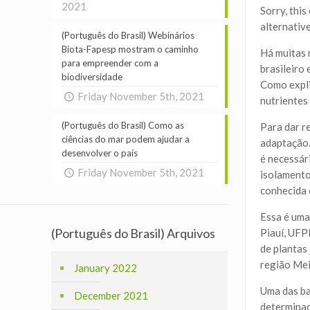
2021
Sorry, this
alternative
(Português do Brasil) Webinários
Biota-Fapesp mostram o caminho
Há muitas 
para empreender com a
brasileiro
biodiversidade
Como expli
Friday November 5th, 2021
nutrientes
(Português do Brasil) Como as
Para dar r
ciências do mar podem ajudar a
adaptação.
desenvolver o país
é necessár
Friday November 5th, 2021
isolamento
conhecida 
Essa é uma
(Português do Brasil) Arquivos
Piauí, UFP
de plantas
região Mei
January 2022
Uma das ba
December 2021
determinad