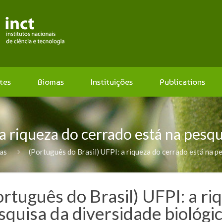
tes
Biomas
Instituições
Publications
 a riqueza do cerrado está na pesqu
ias
(Português do Brasil) UFPI: a riqueza do cerrado está na p
ortuguês do Brasil) UFPI: a ri
squisa da diversidade biológi