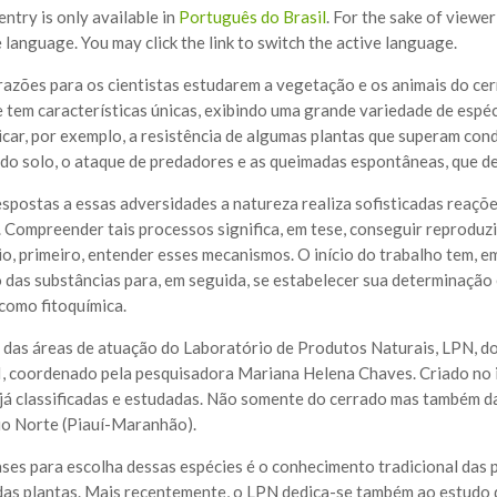
 entry is only available in
Português do Brasil
. For the sake of viewe
 language. You may click the link to switch the active language.
razões para os cientistas estudarem a vegetação e os animais do ce
 e tem características únicas, exibindo uma grande variedade de espéc
car, por exemplo, a resistência de algumas plantas que superam cond
 do solo, o ataque de predadores e as queimadas espontâneas, que d
espostas a essas adversidades a natureza realiza sofisticadas reaçõ
 Compreender tais processos significa, em tese, conseguir reproduzi-
io, primeiro, entender esses mecanismos. O início do trabalho tem, e
 das substâncias para, em seguida, se estabelecer sua determinação e
como fitoquímica.
 das áreas de atuação do Laboratório de Produtos Naturais, LPN, 
I, coordenado pela pesquisadora Mariana Helena Chaves. Criado no 
 já classificadas e estudadas. Não somente do cerrado mas também d
o Norte (Piauí-Maranhão).
ses para escolha dessas espécies é o conhecimento tradicional das p
as plantas. Mais recentemente, o LPN dedica-se também ao estudo 