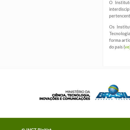
O Institu
interdisci
pertencente
Os Instit
Tecnologia
forma arti
do país (
ve
©
INCT BioNat