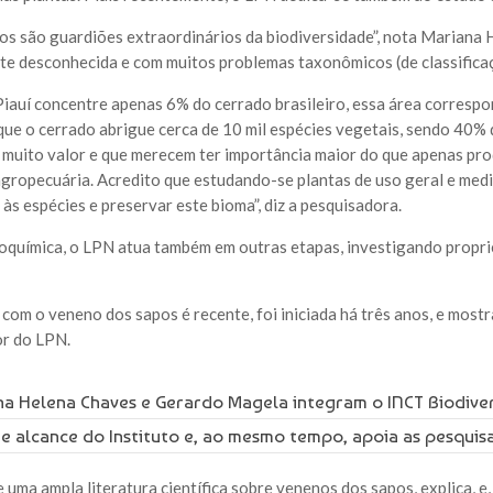
os são guardiões extraordinários da biodiversidade”, nota Mariana 
te desconhecida e com muitos problemas taxonômicos (de classificaç
iauí concentre apenas 6% do cerrado brasileiro, essa área corresp
que o cerrado abrigue cerca de 10 mil espécies vegetais, sendo 40% d
 muito valor e que merecem ter importância maior do que apenas prod
agropecuária. Acredito que estudando-se plantas de uso geral e medi
às espécies e preservar este bioma”, diz a pesquisadora.
toquímica, o LPN atua também em outras etapas, investigando propr
 com o veneno dos sapos é recente, foi iniciada há três anos, e mos
r do LPN.
na Helena Chaves e Gerardo Magela integram o INCT Biodiver
e alcance do Instituto e, ao mesmo tempo, apoia as pesquis
e uma ampla literatura científica sobre venenos dos sapos, explica, e