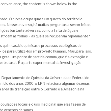
r convenience, the content is shown below in the
rrado. O bioma ocupa quase um quarto do território
ies. Nesse universo, há muitas perguntas a serem feitas.
ições bastante adversas, como a falta de água e
estroem as folhas – as quais se recuperam rapidamente?
es químicas, bioquímicas e processos ecológicos de
los para utilizá-los em proveito humano. Mas, para isso,
m geral, um ponto de partida comum, que é a extração e
strutural. É a parte experimental da investigação,
do Departamento de Química da Universidade Federal do
início dos anos 2000, o LPN relaciona algumas dezenas
a área de transição entre o Cerrado e a Amazônia na
opulações locais e o uso medicinal que elas fazem de
de venenos de sapos.