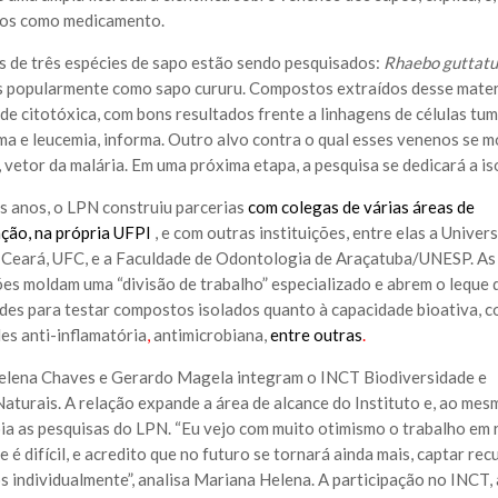
dos como medicamento.
 de três espécies de sapo estão sendo pesquisados:
Rhaebo guttatus
 popularmente como sapo cururu. Compostos extraídos desse mater
ade citotóxica, com bons resultados frente a linhagens de células tum
ma e leucemia, informa. Outro alvo contra o qual esses venenos se 
, vetor da malária. Em uma próxima etapa, a pesquisa se dedicará a is
s anos, o LPN construiu parcerias
com colegas de várias áreas de
ação, na própria UFPI
, e com outras instituições, entre elas a Univer
 Ceará, UFC, e a Faculdade de Odontologia de Araçatuba/UNESP. As
es moldam uma “divisão de trabalho” especializado e abrem o leque 
ades para testar compostos isolados quanto à capacidade bioativa, 
es anti-inflamatória
,
antimicrobiana,
entre outras
.
lena Chaves e Gerardo Magela integram o INCT Biodiversidade e
aturais. A relação expande a área de alcance do Instituto e, ao mes
ia as pesquisas do LPN. “Eu vejo com muito otimismo o trabalho em 
 é difícil, e acredito que no futuro se tornará ainda mais, captar rec
s individualmente”, analisa Mariana Helena. A participação no INCT,